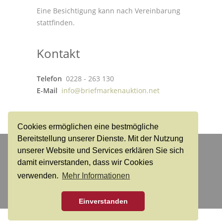
Eine Besichtigung kann nach Vereinbarung
stattfinden.
Kontakt
Telefon
0228 - 263 130
E-Mail
info@briefmarkenauktion.net
Cookies ermöglichen eine bestmögliche
Bereitstellung unserer Dienste. Mit der Nutzung
Dr. Reinhard Fischer
unserer Website und Services erklären Sie sich
Handelshaus für Briefmarken und Münzen GmbH
damit einverstanden, dass wir Cookies
verwenden.
Mehr Informationen
Login
Kontakt
Versandkosten
AGB
Impressum
Datenschutz
Einverstanden